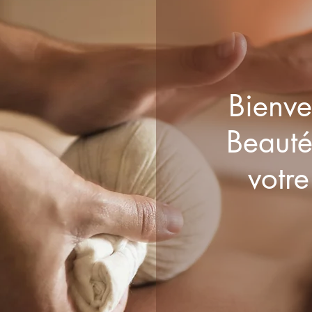
Bienv
Beauté 
votre