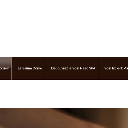
Mari Zen Beauté
ccueil
Le Sauna Dôme
Découvrez le Soin Head SPA
Soin Expert: Vi