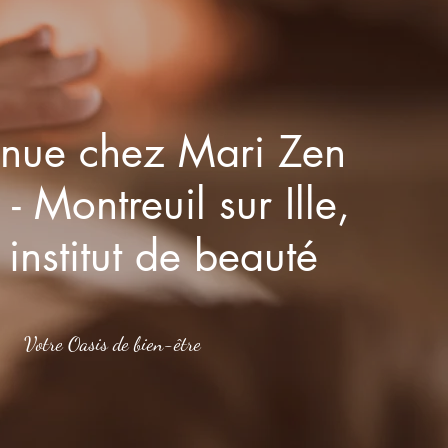
enue chez Mari Zen
- Montreuil sur Ille,
 institut de beauté
Votre Oasis de bien-être